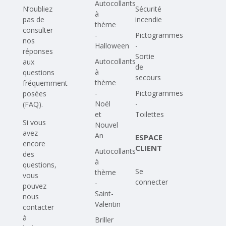
Autocollants
N’oubliez
Sécurité
à
pas de
incendie
thème
consulter
-
Pictogrammes
nos
Halloween
-
réponses
Sortie
Autocollants
aux
de
à
questions
secours
thème
fréquemment
-
Pictogrammes
posées
Noël
-
(FAQ)
.
et
Toilettes
Si vous
Nouvel
avez
An
ESPACE
encore
CLIENT
Autocollants
des
à
questions,
Se
thème
vous
connecter
-
pouvez
Saint-
nous
Valentin
contacter
à
Briller