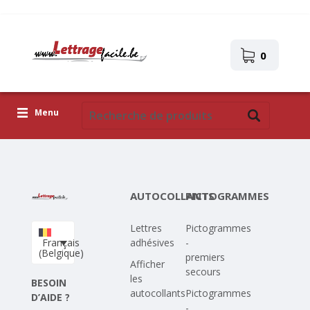
0
Menu
Lettres adhésives
Pictogrammes
AUTOCOLLANTS
PICTOGRAMMES
Images autocollantes
Lettres
Pictogrammes
Téléchargez votre propre conception
Français
adhésives
-
(Belgique)
premiers
Corona Covid-19
Afficher
secours
les
BESOIN
autocollants
Pictogrammes
D’AIDE ?
-