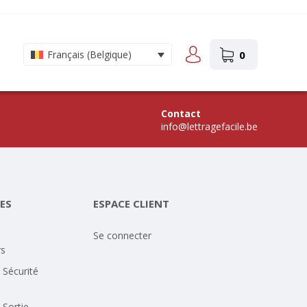
0
Français (Belgique)
Contact
info@lettragefacile.be
ES
ESPACE CLIENT
Se connecter
rs
 Sécurité
 Sortie