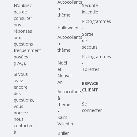
Autocollants
N’oubliez
Sécurité
à
pas de
incendie
thème
consulter
-
Pictogrammes
nos
Halloween
-
réponses
Sortie
Autocollants
aux
de
à
questions
secours
thème
fréquemment
-
Pictogrammes
posées
Noël
-
(FAQ)
.
et
Toilettes
Si vous
Nouvel
avez
An
ESPACE
encore
CLIENT
Autocollants
des
à
questions,
Se
thème
vous
connecter
-
pouvez
Saint-
nous
Valentin
contacter
à
Briller