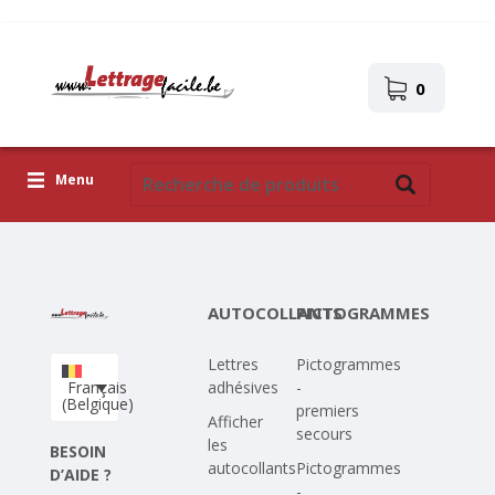
0
Menu
Lettres adhésives
Pictogrammes
AUTOCOLLANTS
PICTOGRAMMES
Images autocollantes
Lettres
Pictogrammes
Téléchargez votre propre conception
Français
adhésives
-
(Belgique)
premiers
Corona Covid-19
Afficher
secours
les
BESOIN
autocollants
Pictogrammes
D’AIDE ?
-