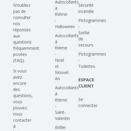
Autocollants
N’oubliez
Sécurité
à
pas de
incendie
thème
consulter
-
Pictogrammes
nos
Halloween
-
réponses
Sortie
Autocollants
aux
de
à
questions
secours
thème
fréquemment
-
Pictogrammes
posées
Noël
-
(FAQ)
.
et
Toilettes
Si vous
Nouvel
avez
An
ESPACE
encore
CLIENT
Autocollants
des
à
questions,
Se
thème
vous
connecter
-
pouvez
Saint-
nous
Valentin
contacter
à
Briller