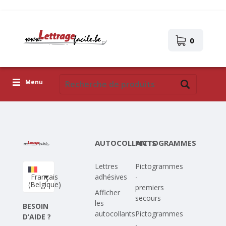
0
Menu
Lettres adhésives
Pictogrammes
AUTOCOLLANTS
PICTOGRAMMES
Images autocollantes
Lettres
Pictogrammes
Téléchargez votre propre conception
Français
adhésives
-
(Belgique)
premiers
Corona Covid-19
Afficher
secours
les
BESOIN
autocollants
Pictogrammes
D’AIDE ?
-