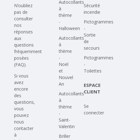
Autocollants
N’oubliez
Sécurité
à
pas de
incendie
thème
consulter
-
Pictogrammes
nos
Halloween
-
réponses
Sortie
Autocollants
aux
de
à
questions
secours
thème
fréquemment
-
Pictogrammes
posées
Noël
-
(FAQ)
.
et
Toilettes
Si vous
Nouvel
avez
An
ESPACE
encore
CLIENT
Autocollants
des
à
questions,
Se
thème
vous
connecter
-
pouvez
Saint-
nous
Valentin
contacter
à
Briller