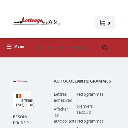
0
Menu
Lettres adhésives
Pictogrammes
AUTOCOLLANTS
PICTOGRAMMES
Images autocollantes
Lettres
Pictogrammes
Téléchargez votre propre conception
Français
adhésives
-
(Belgique)
premiers
Corona Covid-19
Afficher
secours
les
BESOIN
autocollants
Pictogrammes
D’AIDE ?
-