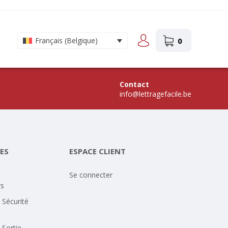
0
Français (Belgique)
Contact
info@lettragefacile.be
ES
ESPACE CLIENT
Se connecter
rs
 Sécurité
 Sortie