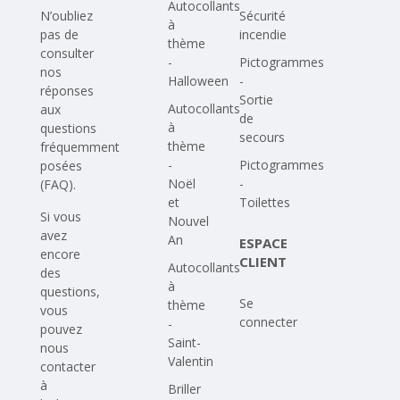
Autocollants
N’oubliez
Sécurité
à
pas de
incendie
thème
consulter
-
Pictogrammes
nos
Halloween
-
réponses
Sortie
Autocollants
aux
de
à
questions
secours
thème
fréquemment
-
Pictogrammes
posées
Noël
-
(FAQ)
.
et
Toilettes
Si vous
Nouvel
avez
An
ESPACE
encore
CLIENT
Autocollants
des
à
questions,
Se
thème
vous
connecter
-
pouvez
Saint-
nous
Valentin
contacter
à
Briller