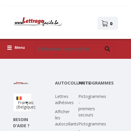
0
Menu
Lettres adhésives
Pictogrammes
AUTOCOLLANTS
PICTOGRAMMES
Images autocollantes
Lettres
Pictogrammes
Téléchargez votre propre conception
Français
adhésives
-
(Belgique)
premiers
Corona Covid-19
Afficher
secours
les
BESOIN
autocollants
Pictogrammes
D’AIDE ?
-