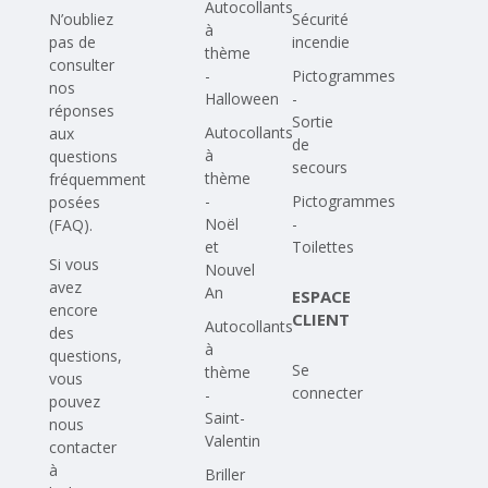
Autocollants
N’oubliez
Sécurité
à
pas de
incendie
thème
consulter
-
Pictogrammes
nos
Halloween
-
réponses
Sortie
Autocollants
aux
de
à
questions
secours
thème
fréquemment
-
Pictogrammes
posées
Noël
-
(FAQ)
.
et
Toilettes
Si vous
Nouvel
avez
An
ESPACE
encore
CLIENT
Autocollants
des
à
questions,
Se
thème
vous
connecter
-
pouvez
Saint-
nous
Valentin
contacter
à
Briller