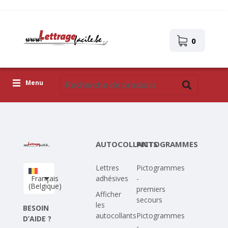
0
Menu
Lettres adhésives
Pictogrammes
AUTOCOLLANTS
PICTOGRAMMES
Images autocollantes
Lettres
Pictogrammes
Téléchargez votre propre conception
Français
adhésives
-
(Belgique)
premiers
Corona Covid-19
Afficher
secours
les
BESOIN
autocollants
Pictogrammes
D’AIDE ?
-