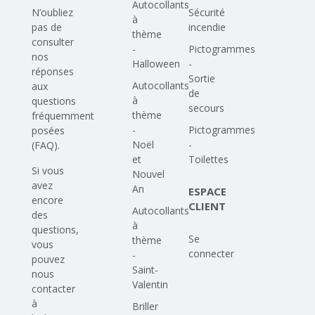
Autocollants
N’oubliez
Sécurité
à
pas de
incendie
thème
consulter
-
Pictogrammes
nos
Halloween
-
réponses
Sortie
Autocollants
aux
de
à
questions
secours
thème
fréquemment
-
Pictogrammes
posées
Noël
-
(FAQ)
.
et
Toilettes
Si vous
Nouvel
avez
An
ESPACE
encore
CLIENT
Autocollants
des
à
questions,
Se
thème
vous
connecter
-
pouvez
Saint-
nous
Valentin
contacter
à
Briller