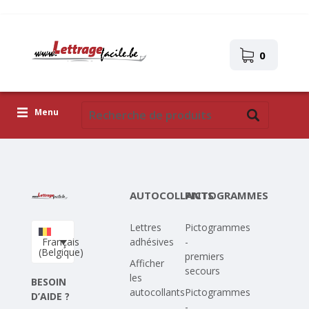
0
Menu
Lettres adhésives
Pictogrammes
AUTOCOLLANTS
PICTOGRAMMES
Images autocollantes
Lettres
Pictogrammes
Téléchargez votre propre conception
Français
adhésives
-
(Belgique)
premiers
Corona Covid-19
Afficher
secours
les
BESOIN
autocollants
Pictogrammes
D’AIDE ?
-