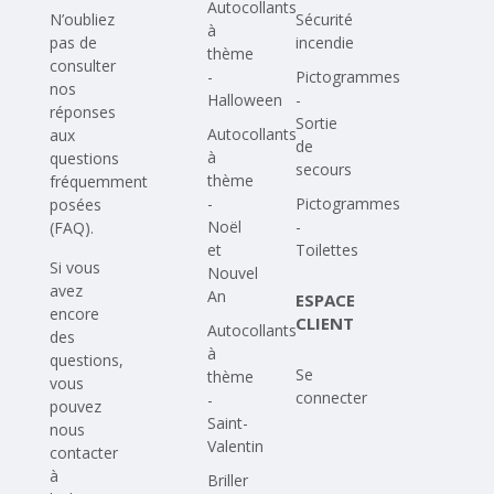
Autocollants
N’oubliez
Sécurité
à
pas de
incendie
thème
consulter
-
Pictogrammes
nos
Halloween
-
réponses
Sortie
Autocollants
aux
de
à
questions
secours
thème
fréquemment
-
Pictogrammes
posées
Noël
-
(FAQ)
.
et
Toilettes
Si vous
Nouvel
avez
An
ESPACE
encore
CLIENT
Autocollants
des
à
questions,
Se
thème
vous
connecter
-
pouvez
Saint-
nous
Valentin
contacter
à
Briller