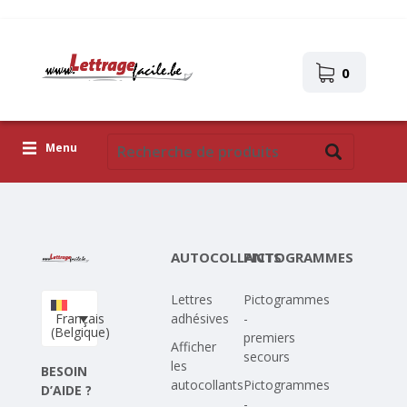
0
Menu
Lettres adhésives
Pictogrammes
AUTOCOLLANTS
PICTOGRAMMES
Images autocollantes
Lettres
Pictogrammes
Téléchargez votre propre conception
Français
adhésives
-
(Belgique)
premiers
Corona Covid-19
Afficher
secours
les
BESOIN
autocollants
Pictogrammes
D’AIDE ?
-