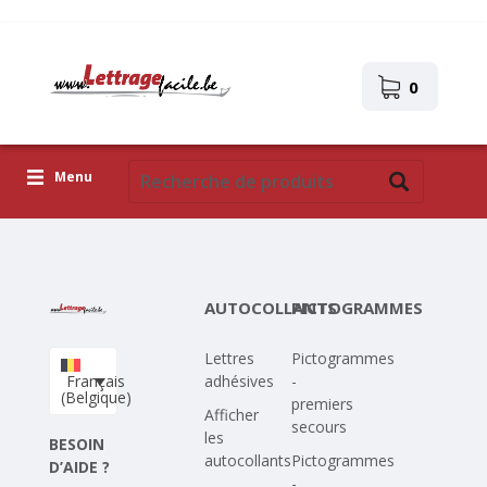
0
Menu
Lettres adhésives
Pictogrammes
AUTOCOLLANTS
PICTOGRAMMES
Images autocollantes
Lettres
Pictogrammes
Téléchargez votre propre conception
Français
adhésives
-
(Belgique)
premiers
Corona Covid-19
Afficher
secours
les
BESOIN
autocollants
Pictogrammes
D’AIDE ?
-