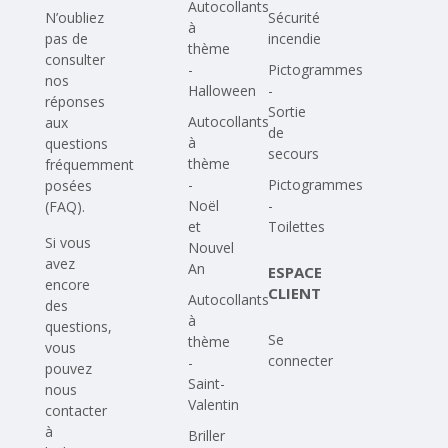
Autocollants
N’oubliez
Sécurité
à
pas de
incendie
thème
consulter
-
Pictogrammes
nos
Halloween
-
réponses
Sortie
Autocollants
aux
de
à
questions
secours
thème
fréquemment
-
Pictogrammes
posées
Noël
-
(FAQ)
.
et
Toilettes
Si vous
Nouvel
avez
An
ESPACE
encore
CLIENT
Autocollants
des
à
questions,
Se
thème
vous
connecter
-
pouvez
Saint-
nous
Valentin
contacter
à
Briller