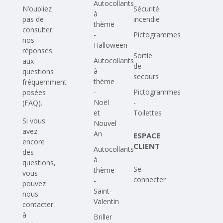
Autocollants
N’oubliez
Sécurité
à
pas de
incendie
thème
consulter
-
Pictogrammes
nos
Halloween
-
réponses
Sortie
Autocollants
aux
de
à
questions
secours
thème
fréquemment
-
Pictogrammes
posées
Noël
-
(FAQ)
.
et
Toilettes
Si vous
Nouvel
avez
An
ESPACE
encore
CLIENT
Autocollants
des
à
questions,
Se
thème
vous
connecter
-
pouvez
Saint-
nous
Valentin
contacter
à
Briller