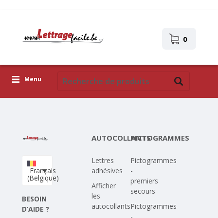
0
Menu
Lettres adhésives
Pictogrammes
AUTOCOLLANTS
PICTOGRAMMES
Images autocollantes
Lettres
Pictogrammes
Téléchargez votre propre conception
Français
adhésives
-
(Belgique)
premiers
Corona Covid-19
Afficher
secours
les
BESOIN
autocollants
Pictogrammes
D’AIDE ?
-