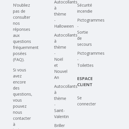
Autocollants
N’oubliez
Sécurité
à
pas de
incendie
thème
consulter
-
Pictogrammes
nos
Halloween
-
réponses
Sortie
Autocollants
aux
de
à
questions
secours
thème
fréquemment
-
Pictogrammes
posées
Noël
-
(FAQ)
.
et
Toilettes
Si vous
Nouvel
avez
An
ESPACE
encore
CLIENT
Autocollants
des
à
questions,
Se
thème
vous
connecter
-
pouvez
Saint-
nous
Valentin
contacter
à
Briller