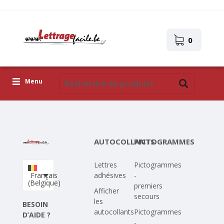
0
Menu
Lettres adhésives
Pictogrammes
AUTOCOLLANTS
PICTOGRAMMES
Images autocollantes
Lettres
Pictogrammes
Téléchargez votre propre conception
Français
adhésives
-
(Belgique)
premiers
Corona Covid-19
Afficher
secours
les
BESOIN
autocollants
Pictogrammes
D’AIDE ?
-