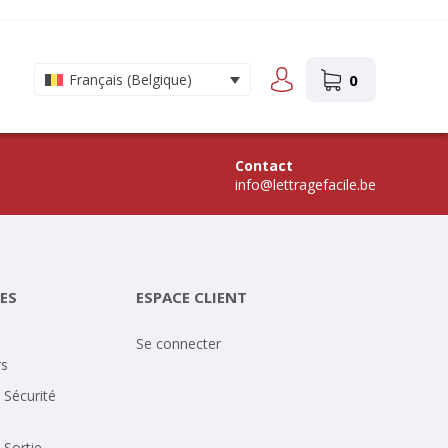
0
Français (Belgique)
Contact
info@lettragefacile.be
ES
ESPACE CLIENT
Se connecter
rs
 Sécurité
 Sortie