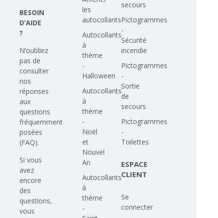
secours
les
BESOIN
autocollants
Pictogrammes
D’AIDE
-
?
Autocollants
Sécurité
à
N’oubliez
incendie
thème
pas de
-
Pictogrammes
consulter
Halloween
-
nos
Sortie
Autocollants
réponses
de
à
aux
secours
thème
questions
-
Pictogrammes
fréquemment
Noël
-
posées
et
Toilettes
(FAQ)
.
Nouvel
Si vous
An
ESPACE
avez
CLIENT
Autocollants
encore
à
des
Se
thème
questions,
connecter
-
vous