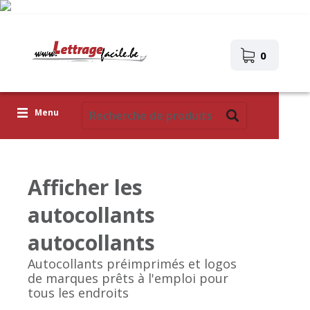
0
Menu
Lettres adhésives
Afficher les
Pictogrammes
autocollants
Images autocollantes
autocollants
Téléchargez votre propre conception
Autocollants préimprimés et logos
Corona Covid-19
de marques prêts à l'emploi pour
tous les endroits