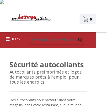
0
Menu
Lettres adhésives
Sécurité autocollants
Pictogrammes
Autocollants préimprimés et logos
Images autocollantes
de marques prêts à l'emploi pour
tous les endroits
Téléchargez votre propre conception
Corona Covid-19
Des autocollants pour partout : dans votre
magasin, dans votre restaurant, sur un mur de