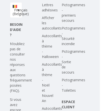
Lettres
Pictogrammes
Français
adhésives
-
(Belgique)
premiers
Afficher
secours
les
BESOIN
autocollants
Pictogrammes
D’AIDE
-
?
Autocollants
Sécurité
à
N’oubliez
incendie
thème
pas de
-
Pictogrammes
consulter
Halloween
-
nos
Sortie
Autocollants
réponses
de
à
aux
secours
thème
questions
-
Pictogrammes
fréquemment
Noël
-
posées
et
Toilettes
(FAQ)
.
Nouvel
Si vous
An
ESPACE
avez
CLIENT
Autocollants
encore