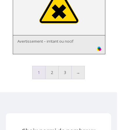
Avertissement – irritant ou nocif
1
2
3
→