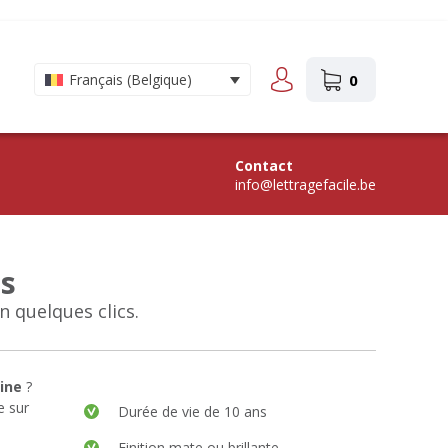
0
Français (Belgique)
Contact
info@lettragefacile.be
es
 quelques clics.
ine
?
e sur
Durée de vie de 10 ans
Finition mate ou brillante