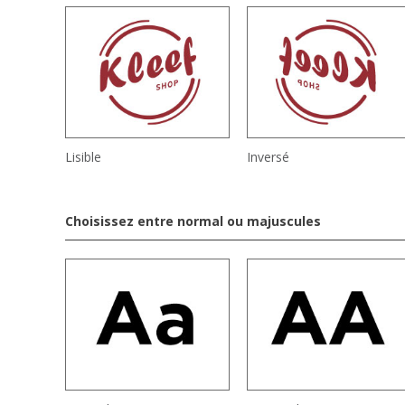
Lisible
Inversé
Choisissez entre normal ou majuscules