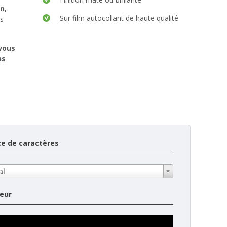
n,
Sur film autocollant de haute qualité
ès
vous
ns
ce de caractères
al
eur