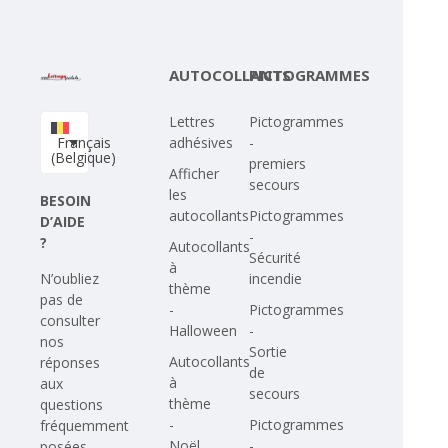
AUTOCOLLANTS
PICTOGRAMMES
Lettres
Pictogrammes
Français
adhésives
-
(Belgique)
premiers
Afficher
secours
les
BESOIN
autocollants
Pictogrammes
D’AIDE
-
?
Autocollants
Sécurité
à
N’oubliez
incendie
thème
pas de
-
Pictogrammes
consulter
Halloween
-
nos
Sortie
Autocollants
réponses
de
à
aux
secours
thème
questions
-
Pictogrammes
fréquemment
Noël
-
posées