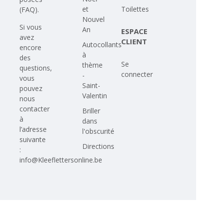
et
Toilettes
(FAQ)
.
Nouvel
Si vous
An
ESPACE
avez
CLIENT
Autocollants
encore
à
des
Se
thème
questions,
connecter
-
vous
Saint-
pouvez
Valentin
nous
contacter
Briller
à
dans
l’adresse
l'obscurité
suivante
Directions
:
info@Kleeflettersonline.be