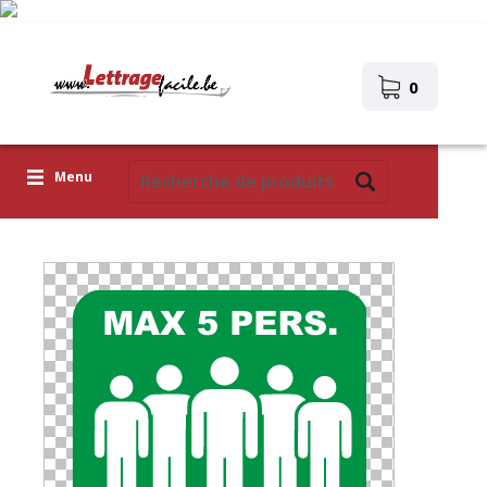
0
Menu
Lettres adhésives
Pictogrammes
Images autocollantes
Téléchargez votre propre conception
Corona Covid-19