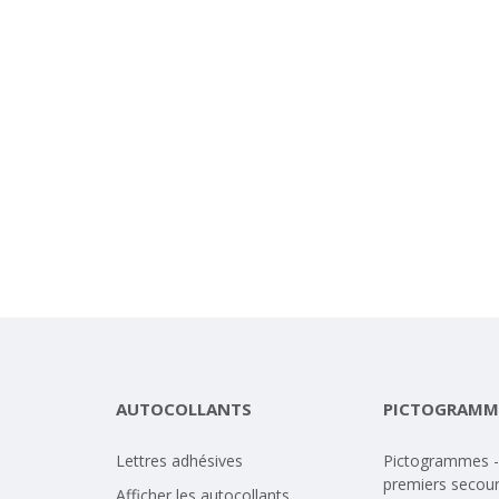
AUTOCOLLANTS
PICTOGRAMM
Lettres adhésives
Pictogrammes -
premiers secou
Afficher les autocollants