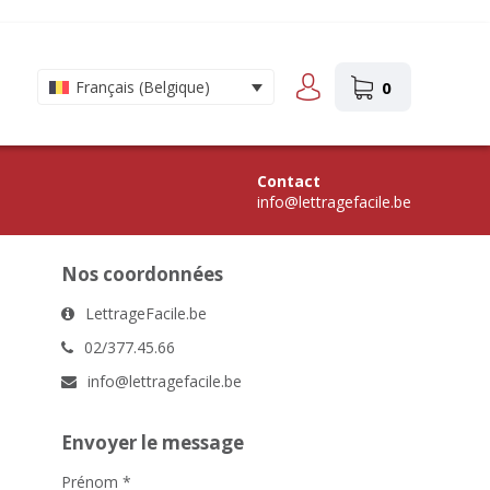
0
Français (Belgique)
Contact
info@lettragefacile.be
Nos coordonnées
LettrageFacile.be
02/377.45.66
info@lettragefacile.be
Envoyer le message
Prénom
*