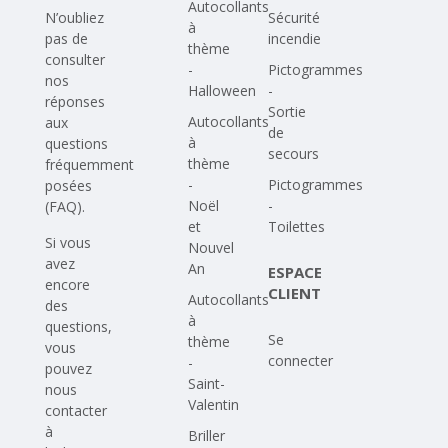
Autocollants
N’oubliez
Sécurité
à
pas de
incendie
thème
consulter
-
Pictogrammes
nos
Halloween
-
réponses
Sortie
Autocollants
aux
de
à
questions
secours
thème
fréquemment
-
Pictogrammes
posées
Noël
-
(FAQ)
.
et
Toilettes
Si vous
Nouvel
avez
An
ESPACE
encore
CLIENT
Autocollants
des
à
questions,
Se
thème
vous
connecter
-
pouvez
Saint-
nous
Valentin
contacter
à
Briller