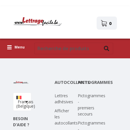
0
Menu
Lettres adhésives
Pictogrammes
AUTOCOLLANTS
PICTOGRAMMES
Images autocollantes
Lettres
Pictogrammes
Téléchargez votre propre conception
Français
adhésives
-
(Belgique)
premiers
Corona Covid-19
Afficher
secours
les
BESOIN
autocollants
Pictogrammes
D’AIDE ?
-