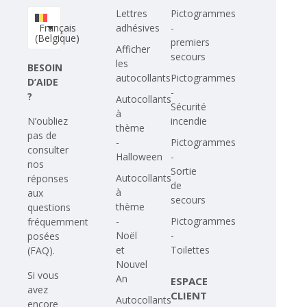
Lettres
Pictogrammes
Français
adhésives
-
(Belgique)
premiers
Afficher
secours
les
BESOIN
autocollants
Pictogrammes
D’AIDE
-
?
Autocollants
Sécurité
à
N’oubliez
incendie
thème
pas de
-
Pictogrammes
consulter
Halloween
-
nos
Sortie
Autocollants
réponses
de
à
aux
secours
thème
questions
-
Pictogrammes
fréquemment
Noël
-
posées
et
Toilettes
(FAQ)
.
Nouvel
Si vous
An
ESPACE
avez
CLIENT
Autocollants
encore