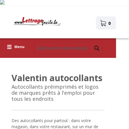
0
Menu
Lettres adhésives
Valentin autocollants
Pictogrammes
Autocollants préimprimés et logos
Images autocollantes
de marques prêts à l'emploi pour
tous les endroits
Téléchargez votre propre conception
Corona Covid-19
Des autocollants pour partout : dans votre
magasin, dans votre restaurant, sur un mur de