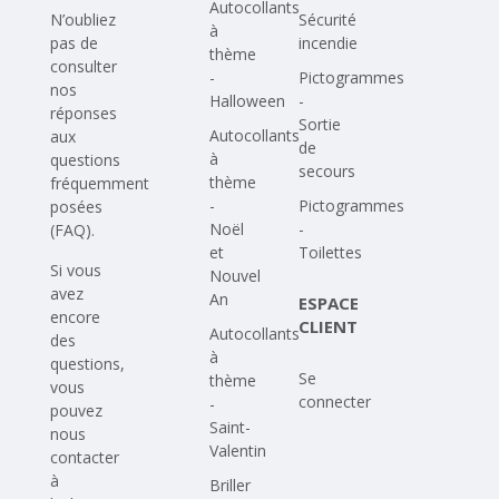
Autocollants
N’oubliez
Sécurité
à
pas de
incendie
thème
consulter
-
Pictogrammes
nos
Halloween
-
réponses
Sortie
Autocollants
aux
de
à
questions
secours
thème
fréquemment
-
Pictogrammes
posées
Noël
-
(FAQ)
.
et
Toilettes
Si vous
Nouvel
avez
An
ESPACE
encore
CLIENT
Autocollants
des
à
questions,
Se
thème
vous
connecter
-
pouvez
Saint-
nous
Valentin
contacter
à
Briller