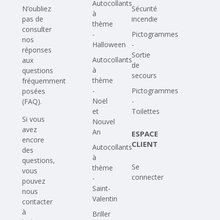
Autocollants
N’oubliez
Sécurité
à
pas de
incendie
thème
consulter
-
Pictogrammes
nos
Halloween
-
réponses
Sortie
Autocollants
aux
de
à
questions
secours
thème
fréquemment
-
Pictogrammes
posées
Noël
-
(FAQ)
.
et
Toilettes
Si vous
Nouvel
avez
An
ESPACE
encore
CLIENT
Autocollants
des
à
questions,
Se
thème
vous
connecter
-
pouvez
Saint-
nous
Valentin
contacter
à
Briller