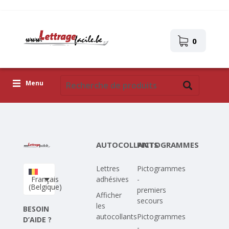
0
Menu
Lettres adhésives
Pictogrammes
AUTOCOLLANTS
PICTOGRAMMES
Images autocollantes
Lettres
Pictogrammes
Téléchargez votre propre conception
Français
adhésives
-
(Belgique)
premiers
Corona Covid-19
Afficher
secours
les
BESOIN
autocollants
Pictogrammes
D’AIDE ?
-