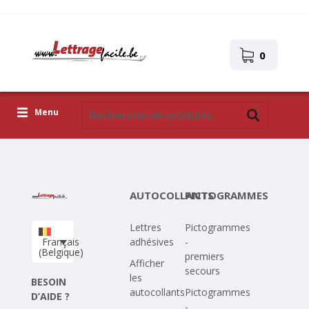
0
Menu
Lettres adhésives
Pictogrammes
AUTOCOLLANTS
PICTOGRAMMES
Images autocollantes
Lettres
Pictogrammes
Téléchargez votre propre conception
Français
adhésives
-
(Belgique)
premiers
Corona Covid-19
Afficher
secours
les
BESOIN
autocollants
Pictogrammes
D’AIDE ?
-