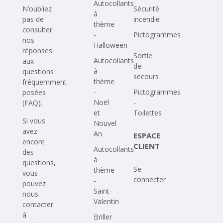
Autocollants
N’oubliez
Sécurité
à
pas de
incendie
thème
consulter
-
Pictogrammes
nos
Halloween
-
réponses
Sortie
Autocollants
aux
de
à
questions
secours
thème
fréquemment
-
Pictogrammes
posées
Noël
-
(FAQ)
.
et
Toilettes
Si vous
Nouvel
avez
An
ESPACE
encore
CLIENT
Autocollants
des
à
questions,
Se
thème
vous
connecter
-
pouvez
Saint-
nous
Valentin
contacter
à
Briller