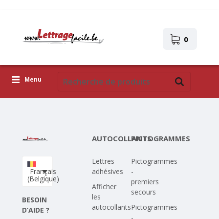
0
Menu
Lettres adhésives
Pictogrammes
AUTOCOLLANTS
PICTOGRAMMES
Images autocollantes
Lettres
Pictogrammes
Téléchargez votre propre conception
Français
adhésives
-
(Belgique)
premiers
Corona Covid-19
Afficher
secours
les
BESOIN
autocollants
Pictogrammes
D’AIDE ?
-