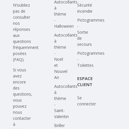
Autocollants
N’oubliez
Sécurité
à
pas de
incendie
thème
consulter
-
Pictogrammes
nos
Halloween
-
réponses
Sortie
Autocollants
aux
de
à
questions
secours
thème
fréquemment
-
Pictogrammes
posées
Noël
-
(FAQ)
.
et
Toilettes
Si vous
Nouvel
avez
An
ESPACE
encore
CLIENT
Autocollants
des
à
questions,
Se
thème
vous
connecter
-
pouvez
Saint-
nous
Valentin
contacter
à
Briller