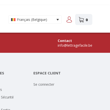
0
Français (Belgique)
Contact
info@lettragefacile.be
ES
ESPACE CLIENT
Se connecter
rs
 Sécurité
 Sortie