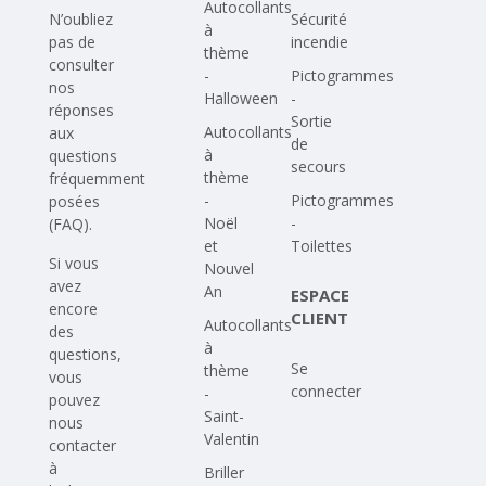
Autocollants
N’oubliez
Sécurité
à
pas de
incendie
thème
consulter
-
Pictogrammes
nos
Halloween
-
réponses
Sortie
Autocollants
aux
de
à
questions
secours
thème
fréquemment
-
Pictogrammes
posées
Noël
-
(FAQ)
.
et
Toilettes
Si vous
Nouvel
avez
An
ESPACE
encore
CLIENT
Autocollants
des
à
questions,
Se
thème
vous
connecter
-
pouvez
Saint-
nous
Valentin
contacter
à
Briller