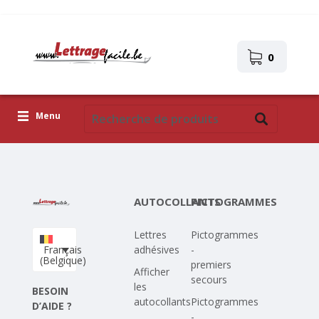
0
Menu
Lettres adhésives
Pictogrammes
AUTOCOLLANTS
PICTOGRAMMES
Images autocollantes
Lettres
Pictogrammes
Téléchargez votre propre conception
Français
adhésives
-
(Belgique)
premiers
Corona Covid-19
Afficher
secours
les
BESOIN
autocollants
Pictogrammes
D’AIDE ?
-