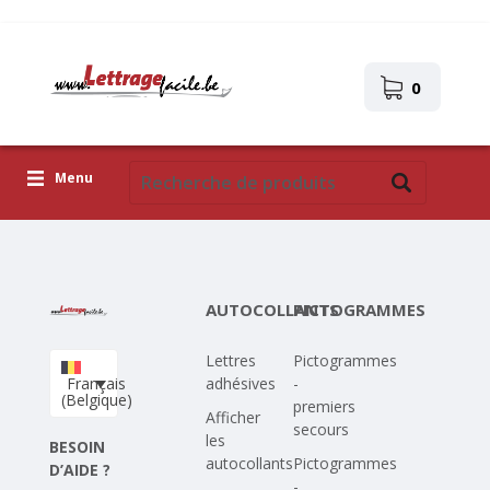
0
Menu
Lettres adhésives
Pictogrammes
AUTOCOLLANTS
PICTOGRAMMES
Images autocollantes
Lettres
Pictogrammes
Téléchargez votre propre conception
Français
adhésives
-
(Belgique)
premiers
Corona Covid-19
Afficher
secours
les
BESOIN
autocollants
Pictogrammes
D’AIDE ?
-