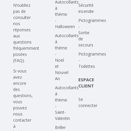
Autocollants
N’oubliez
Sécurité
à
pas de
incendie
thème
consulter
-
Pictogrammes
nos
Halloween
-
réponses
Sortie
Autocollants
aux
de
à
questions
secours
thème
fréquemment
-
Pictogrammes
posées
Noël
-
(FAQ)
.
et
Toilettes
Si vous
Nouvel
avez
An
ESPACE
encore
CLIENT
Autocollants
des
à
questions,
Se
thème
vous
connecter
-
pouvez
Saint-
nous
Valentin
contacter
à
Briller