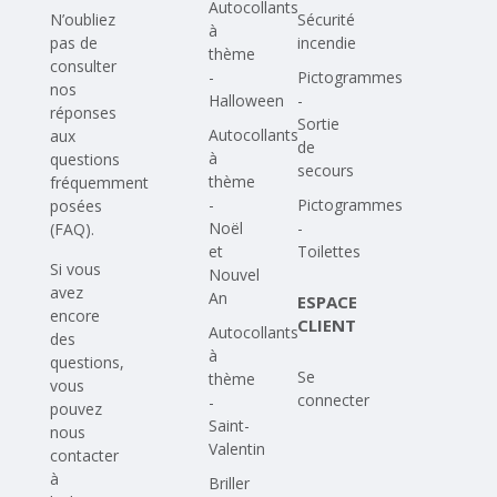
Autocollants
N’oubliez
Sécurité
à
pas de
incendie
thème
consulter
-
Pictogrammes
nos
Halloween
-
réponses
Sortie
Autocollants
aux
de
à
questions
secours
thème
fréquemment
-
Pictogrammes
posées
Noël
-
(FAQ)
.
et
Toilettes
Si vous
Nouvel
avez
An
ESPACE
encore
CLIENT
Autocollants
des
à
questions,
Se
thème
vous
connecter
-
pouvez
Saint-
nous
Valentin
contacter
à
Briller