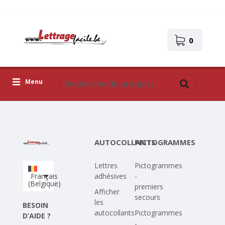
0
Menu
Lettres adhésives
Pictogrammes
AUTOCOLLANTS
PICTOGRAMMES
Images autocollantes
Lettres
Pictogrammes
Téléchargez votre propre conception
Français
adhésives
-
(Belgique)
premiers
Corona Covid-19
Afficher
secours
les
BESOIN
autocollants
Pictogrammes
D’AIDE ?
-