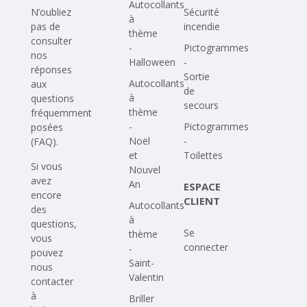
Autocollants
N’oubliez
Sécurité
à
pas de
incendie
thème
consulter
-
Pictogrammes
nos
Halloween
-
réponses
Sortie
Autocollants
aux
de
à
questions
secours
thème
fréquemment
-
Pictogrammes
posées
Noël
-
(FAQ)
.
et
Toilettes
Si vous
Nouvel
avez
An
ESPACE
encore
CLIENT
Autocollants
des
à
questions,
Se
thème
vous
connecter
-
pouvez
Saint-
nous
Valentin
contacter
à
Briller