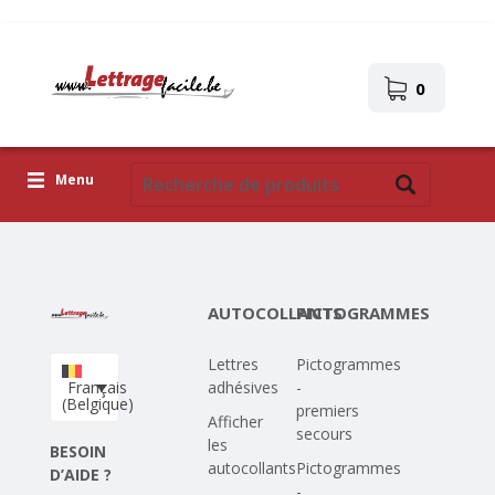
0
Menu
Lettres adhésives
Pictogrammes
AUTOCOLLANTS
PICTOGRAMMES
Images autocollantes
Lettres
Pictogrammes
Téléchargez votre propre conception
Français
adhésives
-
(Belgique)
premiers
Corona Covid-19
Afficher
secours
les
BESOIN
autocollants
Pictogrammes
D’AIDE ?
-