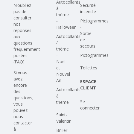
Autocollants
N’oubliez
Sécurité
à
pas de
incendie
thème
consulter
-
Pictogrammes
nos
Halloween
-
réponses
Sortie
Autocollants
aux
de
à
questions
secours
thème
fréquemment
-
Pictogrammes
posées
Noël
-
(FAQ)
.
et
Toilettes
Si vous
Nouvel
avez
An
ESPACE
encore
CLIENT
Autocollants
des
à
questions,
Se
thème
vous
connecter
-
pouvez
Saint-
nous
Valentin
contacter
à
Briller