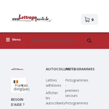
0
Menu
Lettres adhésives
Pictogrammes
AUTOCOLLANTS
PICTOGRAMMES
Images autocollantes
Lettres
Pictogrammes
Téléchargez votre propre conception
Français
adhésives
-
(Belgique)
premiers
Corona Covid-19
Afficher
secours
les
BESOIN
autocollants
Pictogrammes
D’AIDE ?
-