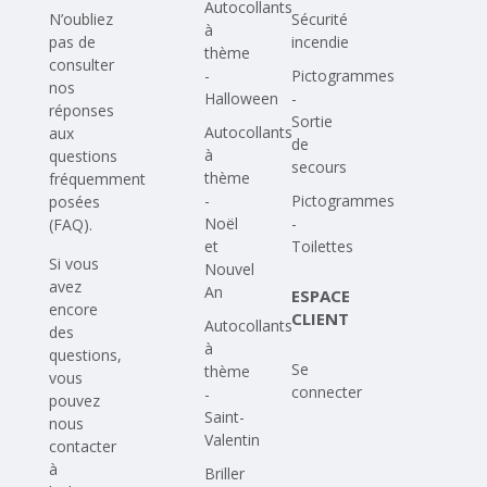
Autocollants
N’oubliez
Sécurité
à
pas de
incendie
thème
consulter
-
Pictogrammes
nos
Halloween
-
réponses
Sortie
Autocollants
aux
de
à
questions
secours
thème
fréquemment
-
Pictogrammes
posées
Noël
-
(FAQ)
.
et
Toilettes
Si vous
Nouvel
avez
An
ESPACE
encore
CLIENT
Autocollants
des
à
questions,
Se
thème
vous
connecter
-
pouvez
Saint-
nous
Valentin
contacter
à
Briller