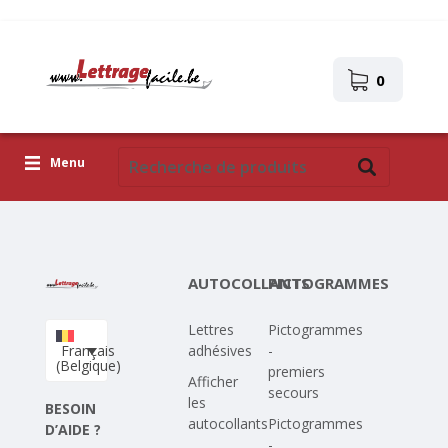
0
Menu
Lettres adhésives
Pictogrammes
AUTOCOLLANTS
PICTOGRAMMES
Images autocollantes
Lettres
Pictogrammes
Téléchargez votre propre conception
Français
adhésives
-
(Belgique)
premiers
Corona Covid-19
Afficher
secours
les
BESOIN
autocollants
Pictogrammes
D’AIDE ?
-