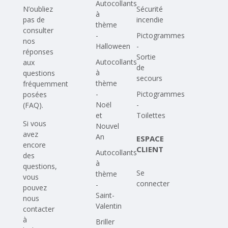
Autocollants
N’oubliez
Sécurité
à
pas de
incendie
thème
consulter
-
Pictogrammes
nos
Halloween
-
réponses
Sortie
Autocollants
aux
de
à
questions
secours
thème
fréquemment
-
Pictogrammes
posées
Noël
-
(FAQ)
.
et
Toilettes
Si vous
Nouvel
avez
An
ESPACE
encore
CLIENT
Autocollants
des
à
questions,
Se
thème
vous
connecter
-
pouvez
Saint-
nous
Valentin
contacter
à
Briller