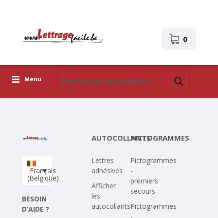
0
Menu
Lettres adhésives
Pictogrammes
AUTOCOLLANTS
PICTOGRAMMES
Images autocollantes
Lettres
Pictogrammes
Téléchargez votre propre conception
Français
adhésives
-
(Belgique)
premiers
Corona Covid-19
Afficher
secours
les
BESOIN
autocollants
Pictogrammes
D’AIDE ?
-