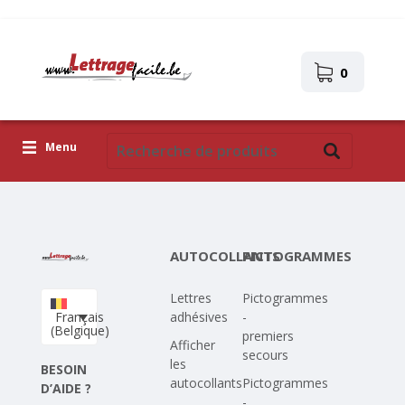
0
Menu
Lettres adhésives
Pictogrammes
AUTOCOLLANTS
PICTOGRAMMES
Images autocollantes
Lettres
Pictogrammes
Téléchargez votre propre conception
Français
adhésives
-
(Belgique)
premiers
Corona Covid-19
Afficher
secours
les
BESOIN
autocollants
Pictogrammes
D’AIDE ?
-