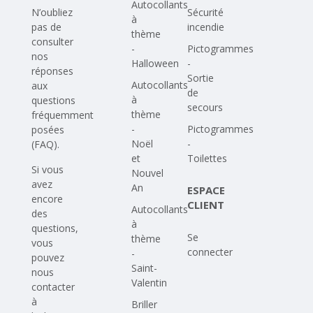
Autocollants
N’oubliez
Sécurité
à
pas de
incendie
thème
consulter
-
Pictogrammes
nos
Halloween
-
réponses
Sortie
Autocollants
aux
de
à
questions
secours
thème
fréquemment
-
Pictogrammes
posées
Noël
-
(FAQ)
.
et
Toilettes
Si vous
Nouvel
avez
An
ESPACE
encore
CLIENT
Autocollants
des
à
questions,
Se
thème
vous
connecter
-
pouvez
Saint-
nous
Valentin
contacter
à
Briller