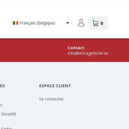
0
Français (Belgique)
Contact
info@lettragefacile.be
ES
ESPACE CLIENT
Se connecter
rs
 Sécurité
 Sortie