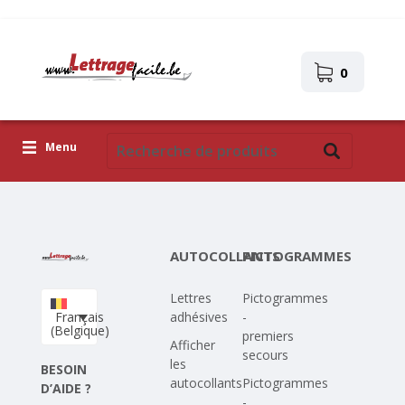
0
Menu
Lettres adhésives
Pictogrammes
AUTOCOLLANTS
PICTOGRAMMES
Images autocollantes
Lettres
Pictogrammes
Téléchargez votre propre conception
Français
adhésives
-
(Belgique)
premiers
Corona Covid-19
Afficher
secours
les
BESOIN
autocollants
Pictogrammes
D’AIDE ?
-