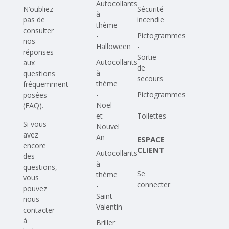
Autocollants
N’oubliez
Sécurité
à
pas de
incendie
thème
consulter
-
Pictogrammes
nos
Halloween
-
réponses
Sortie
Autocollants
aux
de
à
questions
secours
thème
fréquemment
-
Pictogrammes
posées
Noël
-
(FAQ)
.
et
Toilettes
Si vous
Nouvel
avez
An
ESPACE
encore
CLIENT
Autocollants
des
à
questions,
Se
thème
vous
connecter
-
pouvez
Saint-
nous
Valentin
contacter
à
Briller