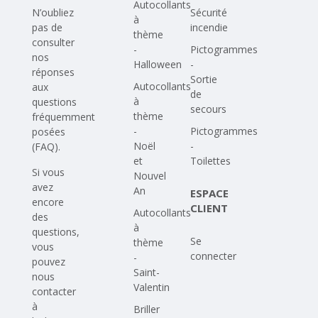
Autocollants
N’oubliez
Sécurité
à
pas de
incendie
thème
consulter
-
Pictogrammes
nos
Halloween
-
réponses
Sortie
Autocollants
aux
de
à
questions
secours
thème
fréquemment
-
Pictogrammes
posées
Noël
-
(FAQ)
.
et
Toilettes
Si vous
Nouvel
avez
An
ESPACE
encore
CLIENT
Autocollants
des
à
questions,
Se
thème
vous
connecter
-
pouvez
Saint-
nous
Valentin
contacter
à
Briller