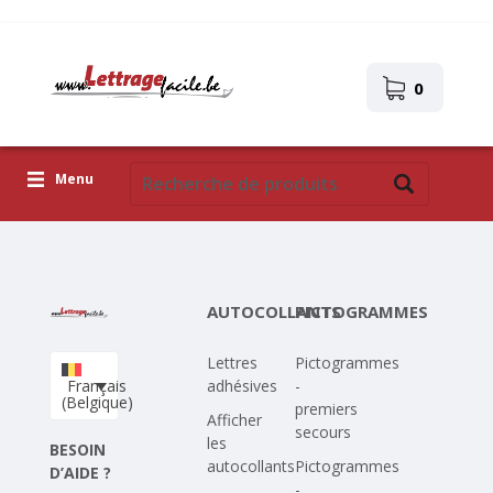
0
Menu
Lettres adhésives
Pictogrammes
AUTOCOLLANTS
PICTOGRAMMES
Images autocollantes
Lettres
Pictogrammes
Téléchargez votre propre conception
Français
adhésives
-
(Belgique)
premiers
Corona Covid-19
Afficher
secours
les
BESOIN
autocollants
Pictogrammes
D’AIDE ?
-