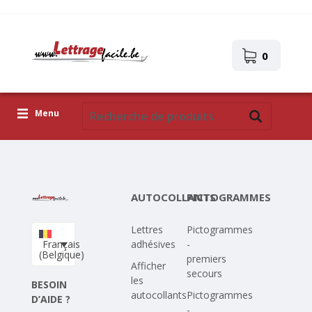
0
Menu
Lettres adhésives
Pictogrammes
AUTOCOLLANTS
PICTOGRAMMES
Images autocollantes
Lettres
Pictogrammes
Téléchargez votre propre conception
Français
adhésives
-
(Belgique)
premiers
Corona Covid-19
Afficher
secours
les
BESOIN
autocollants
Pictogrammes
D’AIDE ?
-