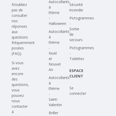
Autocollants
N’oubliez
Sécurité
à
pas de
incendie
thème
consulter
-
Pictogrammes
nos
Halloween
-
réponses
Sortie
Autocollants
aux
de
à
questions
secours
thème
fréquemment
-
Pictogrammes
posées
Noël
-
(FAQ)
.
et
Toilettes
Si vous
Nouvel
avez
An
ESPACE
encore
CLIENT
Autocollants
des
à
questions,
Se
thème
vous
connecter
-
pouvez
Saint-
nous
Valentin
contacter
à
Briller