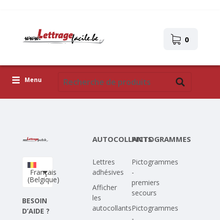
0
Menu
Lettres adhésives
Pictogrammes
AUTOCOLLANTS
PICTOGRAMMES
Images autocollantes
Lettres
Pictogrammes
Téléchargez votre propre conception
Français
adhésives
-
(Belgique)
premiers
Corona Covid-19
Afficher
secours
les
BESOIN
autocollants
Pictogrammes
D’AIDE ?
-