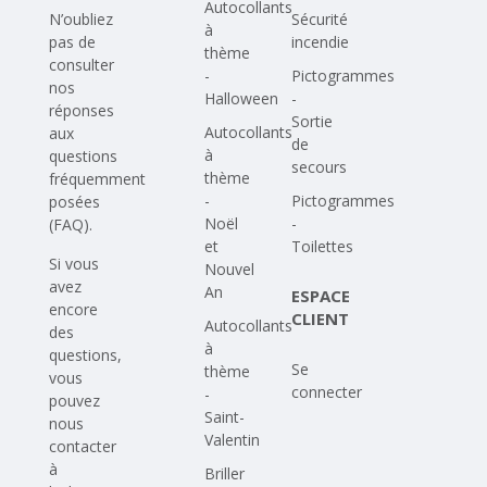
Autocollants
N’oubliez
Sécurité
à
pas de
incendie
thème
consulter
-
Pictogrammes
nos
Halloween
-
réponses
Sortie
Autocollants
aux
de
à
questions
secours
thème
fréquemment
-
Pictogrammes
posées
Noël
-
(FAQ)
.
et
Toilettes
Si vous
Nouvel
avez
An
ESPACE
encore
CLIENT
Autocollants
des
à
questions,
Se
thème
vous
connecter
-
pouvez
Saint-
nous
Valentin
contacter
à
Briller