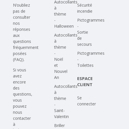
Autocollants
N’oubliez
Sécurité
à
pas de
incendie
thème
consulter
-
Pictogrammes
nos
Halloween
-
réponses
Sortie
Autocollants
aux
de
à
questions
secours
thème
fréquemment
-
Pictogrammes
posées
Noël
-
(FAQ)
.
et
Toilettes
Si vous
Nouvel
avez
An
ESPACE
encore
CLIENT
Autocollants
des
à
questions,
Se
thème
vous
connecter
-
pouvez
Saint-
nous
Valentin
contacter
à
Briller