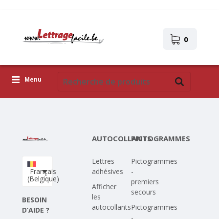
0
Menu
Lettres adhésives
Pictogrammes
AUTOCOLLANTS
PICTOGRAMMES
Images autocollantes
Lettres
Pictogrammes
Téléchargez votre propre conception
Français
adhésives
-
(Belgique)
premiers
Corona Covid-19
Afficher
secours
les
BESOIN
autocollants
Pictogrammes
D’AIDE ?
-