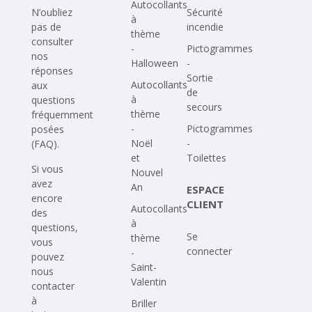
Autocollants
N’oubliez
Sécurité
à
pas de
incendie
thème
consulter
-
Pictogrammes
nos
Halloween
-
réponses
Sortie
Autocollants
aux
de
à
questions
secours
thème
fréquemment
-
Pictogrammes
posées
Noël
-
(FAQ)
.
et
Toilettes
Si vous
Nouvel
avez
An
ESPACE
encore
CLIENT
Autocollants
des
à
questions,
Se
thème
vous
connecter
-
pouvez
Saint-
nous
Valentin
contacter
à
Briller