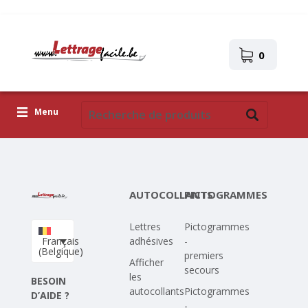
0
Menu
Lettres adhésives
Pictogrammes
AUTOCOLLANTS
PICTOGRAMMES
Images autocollantes
Lettres
Pictogrammes
Téléchargez votre propre conception
Français
adhésives
-
(Belgique)
premiers
Corona Covid-19
Afficher
secours
les
BESOIN
autocollants
Pictogrammes
D’AIDE ?
-