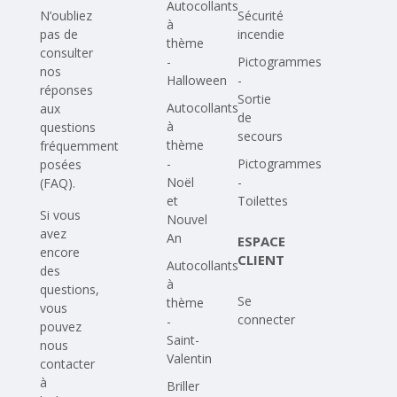
Autocollants
N’oubliez
Sécurité
à
pas de
incendie
thème
consulter
-
Pictogrammes
nos
Halloween
-
réponses
Sortie
Autocollants
aux
de
à
questions
secours
thème
fréquemment
-
Pictogrammes
posées
Noël
-
(FAQ)
.
et
Toilettes
Si vous
Nouvel
avez
An
ESPACE
encore
CLIENT
Autocollants
des
à
questions,
Se
thème
vous
connecter
-
pouvez
Saint-
nous
Valentin
contacter
à
Briller