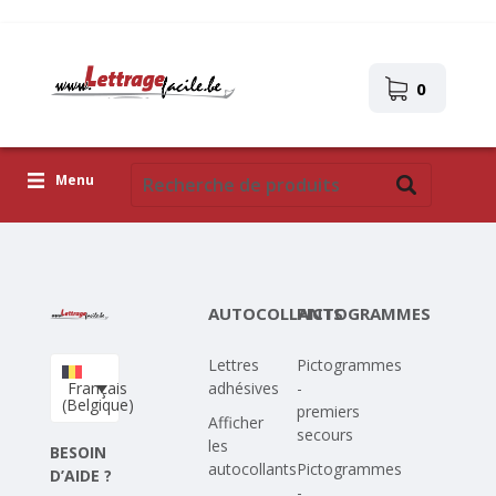
0
Menu
Lettres adhésives
Pictogrammes
AUTOCOLLANTS
PICTOGRAMMES
Images autocollantes
Lettres
Pictogrammes
Téléchargez votre propre conception
Français
adhésives
-
(Belgique)
premiers
Corona Covid-19
Afficher
secours
les
BESOIN
autocollants
Pictogrammes
D’AIDE ?
-