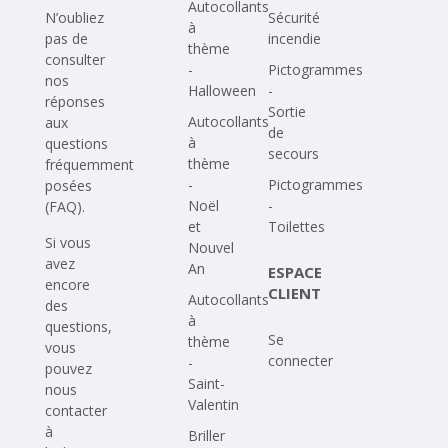
Autocollants
N’oubliez
Sécurité
à
pas de
incendie
thème
consulter
-
Pictogrammes
nos
Halloween
-
réponses
Sortie
Autocollants
aux
de
à
questions
secours
thème
fréquemment
-
Pictogrammes
posées
Noël
-
(FAQ)
.
et
Toilettes
Si vous
Nouvel
avez
An
ESPACE
encore
CLIENT
Autocollants
des
à
questions,
Se
thème
vous
connecter
-
pouvez
Saint-
nous
Valentin
contacter
à
Briller