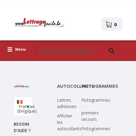
0
Menu
Lettres adhésives
Pictogrammes
AUTOCOLLANTS
PICTOGRAMMES
Images autocollantes
Lettres
Pictogrammes
Téléchargez votre propre conception
Français
adhésives
-
(Belgique)
premiers
Corona Covid-19
Afficher
secours
les
BESOIN
autocollants
Pictogrammes
D’AIDE ?
-