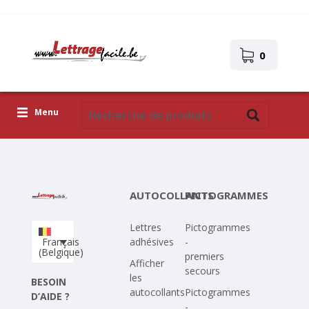
0
Menu
Lettres adhésives
Pictogrammes
AUTOCOLLANTS
PICTOGRAMMES
Images autocollantes
Lettres
Pictogrammes
Téléchargez votre propre conception
Français
adhésives
-
(Belgique)
premiers
Corona Covid-19
Afficher
secours
les
BESOIN
autocollants
Pictogrammes
D’AIDE ?
-