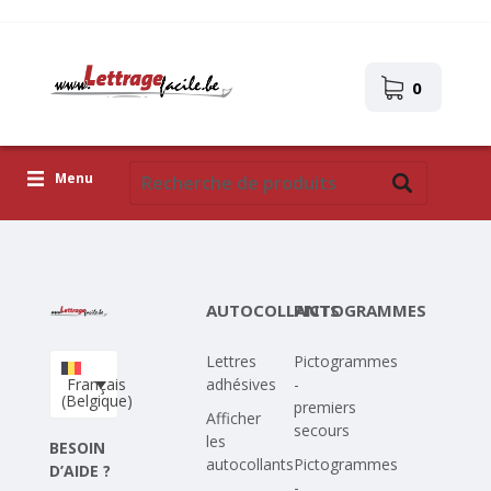
0
Menu
Lettres adhésives
Pictogrammes
AUTOCOLLANTS
PICTOGRAMMES
Images autocollantes
Lettres
Pictogrammes
Téléchargez votre propre conception
Français
adhésives
-
(Belgique)
premiers
Corona Covid-19
Afficher
secours
les
BESOIN
autocollants
Pictogrammes
D’AIDE ?
-