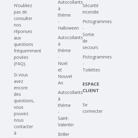
Autocollants
N’oubliez
Sécurité
à
pas de
incendie
thème
consulter
-
Pictogrammes
nos
Halloween
-
réponses
Sortie
Autocollants
aux
de
à
questions
secours
thème
fréquemment
-
Pictogrammes
posées
Noël
-
(FAQ)
.
et
Toilettes
Si vous
Nouvel
avez
An
ESPACE
encore
CLIENT
Autocollants
des
à
questions,
Se
thème
vous
connecter
-
pouvez
Saint-
nous
Valentin
contacter
à
Briller