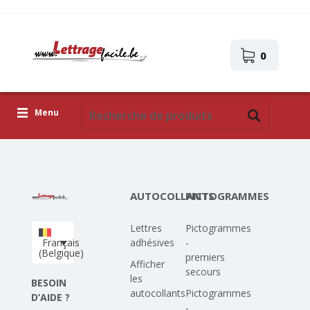
0
Menu
Lettres adhésives
Pictogrammes
AUTOCOLLANTS
PICTOGRAMMES
Images autocollantes
Lettres
Pictogrammes
Téléchargez votre propre conception
Français
adhésives
-
(Belgique)
premiers
Corona Covid-19
Afficher
secours
les
BESOIN
autocollants
Pictogrammes
D’AIDE ?
-