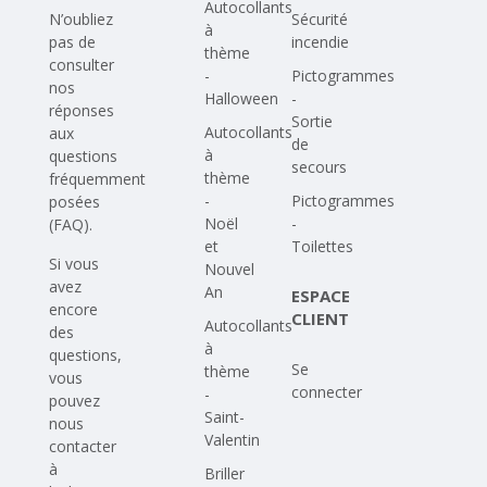
Autocollants
N’oubliez
Sécurité
à
pas de
incendie
thème
consulter
-
Pictogrammes
nos
Halloween
-
réponses
Sortie
Autocollants
aux
de
à
questions
secours
thème
fréquemment
-
Pictogrammes
posées
Noël
-
(FAQ)
.
et
Toilettes
Si vous
Nouvel
avez
An
ESPACE
encore
CLIENT
Autocollants
des
à
questions,
Se
thème
vous
connecter
-
pouvez
Saint-
nous
Valentin
contacter
à
Briller