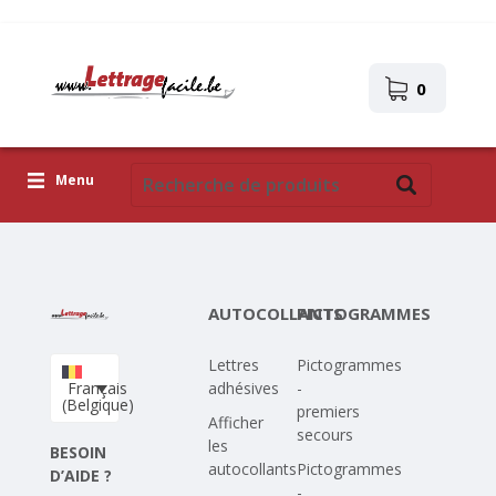
0
Menu
Lettres adhésives
Pictogrammes
AUTOCOLLANTS
PICTOGRAMMES
Images autocollantes
Lettres
Pictogrammes
Téléchargez votre propre conception
Français
adhésives
-
(Belgique)
premiers
Corona Covid-19
Afficher
secours
les
BESOIN
autocollants
Pictogrammes
D’AIDE ?
-