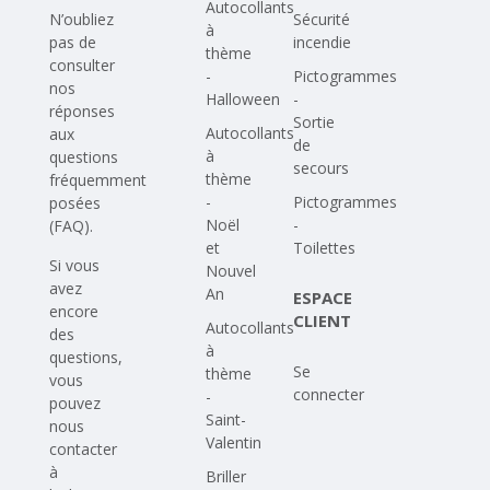
Autocollants
N’oubliez
Sécurité
à
pas de
incendie
thème
consulter
-
Pictogrammes
nos
Halloween
-
réponses
Sortie
Autocollants
aux
de
à
questions
secours
thème
fréquemment
-
Pictogrammes
posées
Noël
-
(FAQ)
.
et
Toilettes
Si vous
Nouvel
avez
An
ESPACE
encore
CLIENT
Autocollants
des
à
questions,
Se
thème
vous
connecter
-
pouvez
Saint-
nous
Valentin
contacter
à
Briller