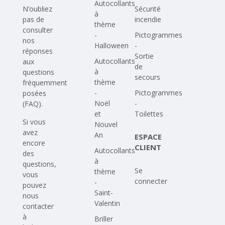
Autocollants
N’oubliez
Sécurité
à
pas de
incendie
thème
consulter
-
Pictogrammes
nos
Halloween
-
réponses
Sortie
Autocollants
aux
de
à
questions
secours
thème
fréquemment
-
Pictogrammes
posées
Noël
-
(FAQ)
.
et
Toilettes
Si vous
Nouvel
avez
An
ESPACE
encore
CLIENT
Autocollants
des
à
questions,
Se
thème
vous
connecter
-
pouvez
Saint-
nous
Valentin
contacter
à
Briller