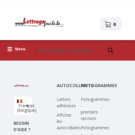
0
Menu
Lettres adhésives
Pictogrammes
AUTOCOLLANTS
PICTOGRAMMES
Images autocollantes
Lettres
Pictogrammes
Téléchargez votre propre conception
Français
adhésives
-
(Belgique)
premiers
Corona Covid-19
Afficher
secours
les
BESOIN
autocollants
Pictogrammes
D’AIDE ?
-