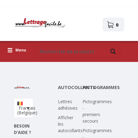
0
Menu
Lettres adhésives
Pictogrammes
AUTOCOLLANTS
PICTOGRAMMES
Images autocollantes
Lettres
Pictogrammes
Téléchargez votre propre conception
Français
adhésives
-
(Belgique)
premiers
Corona Covid-19
Afficher
secours
les
BESOIN
autocollants
Pictogrammes
D’AIDE ?
-