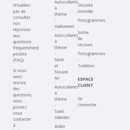
Autocollants
N’oubliez
Sécurité
à
pas de
incendie
thème
consulter
-
Pictogrammes
nos
Halloween
-
réponses
Sortie
Autocollants
aux
de
à
questions
secours
thème
fréquemment
-
Pictogrammes
posées
Noël
-
(FAQ)
.
et
Toilettes
Si vous
Nouvel
avez
An
ESPACE
encore
CLIENT
Autocollants
des
à
questions,
Se
thème
vous
connecter
-
pouvez
Saint-
nous
Valentin
contacter
à
Briller