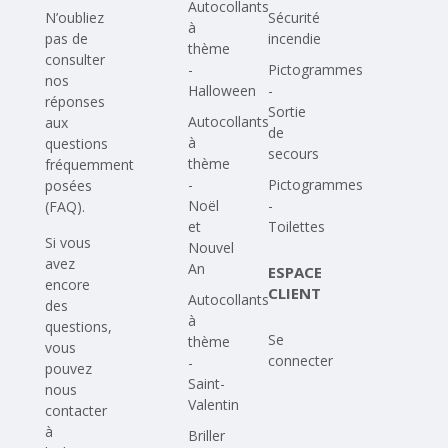
Autocollants
N’oubliez
Sécurité
à
pas de
incendie
thème
consulter
-
Pictogrammes
nos
Halloween
-
réponses
Sortie
Autocollants
aux
de
à
questions
secours
thème
fréquemment
-
Pictogrammes
posées
Noël
-
(FAQ)
.
et
Toilettes
Si vous
Nouvel
avez
An
ESPACE
encore
CLIENT
Autocollants
des
à
questions,
Se
thème
vous
connecter
-
pouvez
Saint-
nous
Valentin
contacter
à
Briller