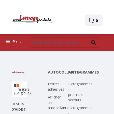
0
Menu
Lettres adhésives
Pictogrammes
AUTOCOLLANTS
PICTOGRAMMES
Images autocollantes
Lettres
Pictogrammes
Téléchargez votre propre conception
Français
adhésives
-
(Belgique)
premiers
Corona Covid-19
Afficher
secours
les
BESOIN
autocollants
Pictogrammes
D’AIDE ?
-